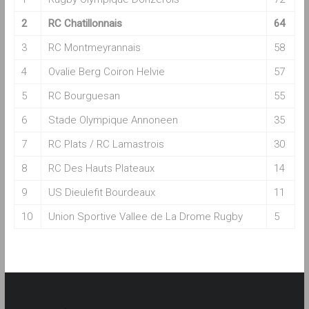
2
RC Chatillonnais
64
3
RC Montmeyrannais
58
4
Ovalie Berg Coiron Helvie
57
5
RC Bourguesan
55
6
Stade Olympique Annoneen
35
7
RC Plats / RC Lamastrois
30
8
RC Des Hauts Plateaux
14
9
US Dieulefit Bourdeaux
11
10
Union Sportive Vallee de La Drome Rugby
5