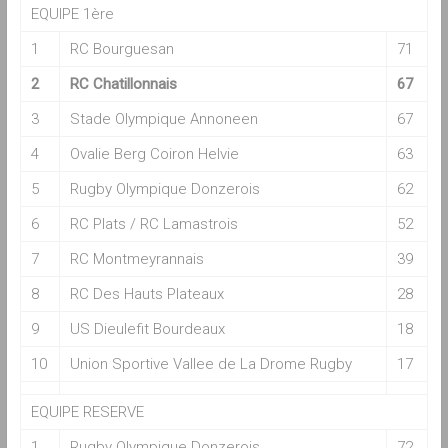
EQUIPE 1ère
1
RC Bourguesan
71
2
RC Chatillonnais
67
3
Stade Olympique Annoneen
67
4
Ovalie Berg Coiron Helvie
63
5
Rugby Olympique Donzerois
62
6
RC Plats / RC Lamastrois
52
7
RC Montmeyrannais
39
8
RC Des Hauts Plateaux
28
9
US Dieulefit Bourdeaux
18
10
Union Sportive Vallee de La Drome Rugby
17
EQUIPE RESERVE
1
Rugby Olympique Donzerois
72