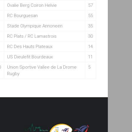
Ovalie Berg Coiron Helvie
57
RC Bourguesan
55
Stade Olympique Annoneen
35
RC Plats / RC Lamastrois
30
RC Des Hauts Plateaux
14
US Dieulefit Bourdeaux
11
0
Union Sportive Vallee de La Drome
5
Rugby