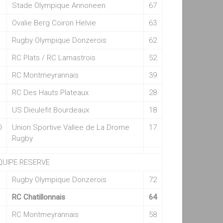
Stade Olympique Annoneen
67
Ovalie Berg Coiron Helvie
63
Rugby Olympique Donzerois
62
RC Plats / RC Lamastrois
52
RC Montmeyrannais
39
RC Des Hauts Plateaux
28
US Dieulefit Bourdeaux
18
0
Union Sportive Vallee de La Drome
17
Rugby
QUIPE RESERVE
Rugby Olympique Donzerois
72
RC Chatillonnais
64
RC Montmeyrannais
58