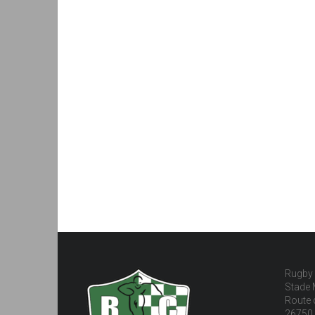
Rugby 
Stade 
Route 
26750 