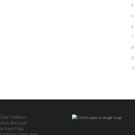
4
5
6
7
8
9
1
Club Châtillon
Merlo-Berruyer
de Saint Paul
Châtillon-Saint-Jean