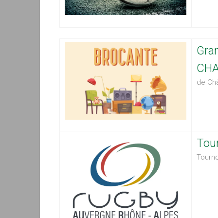
Gra
CHA
de Châ
Tou
Tourno