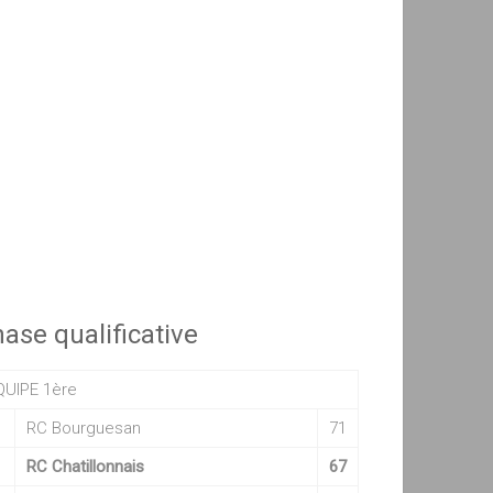
ase qualificative
QUIPE 1ère
RC Bourguesan
71
RC Chatillonnais
67