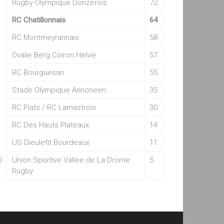
Rugby Olympique Donzerois
72
RC Chatillonnais
64
RC Montmeyrannais
58
Ovalie Berg Coiron Helvie
57
RC Bourguesan
55
Stade Olympique Annoneen
35
RC Plats / RC Lamastrois
30
RC Des Hauts Plateaux
14
US Dieulefit Bourdeaux
11
0
Union Sportive Vallee de La Drome
5
Rugby