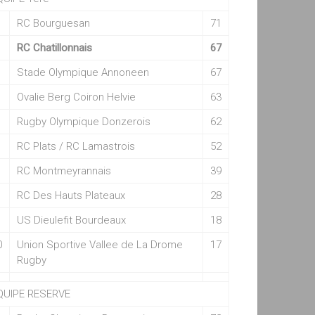
RC Bourguesan
71
RC Chatillonnais
67
Stade Olympique Annoneen
67
Ovalie Berg Coiron Helvie
63
Rugby Olympique Donzerois
62
RC Plats / RC Lamastrois
52
RC Montmeyrannais
39
RC Des Hauts Plateaux
28
US Dieulefit Bourdeaux
18
0
Union Sportive Vallee de La Drome
17
Rugby
QUIPE RESERVE