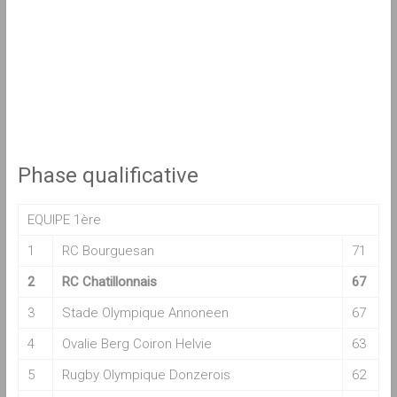
Phase qualificative
EQUIPE 1ère
1
RC Bourguesan
71
2
RC Chatillonnais
67
3
Stade Olympique Annoneen
67
4
Ovalie Berg Coiron Helvie
63
5
Rugby Olympique Donzerois
62