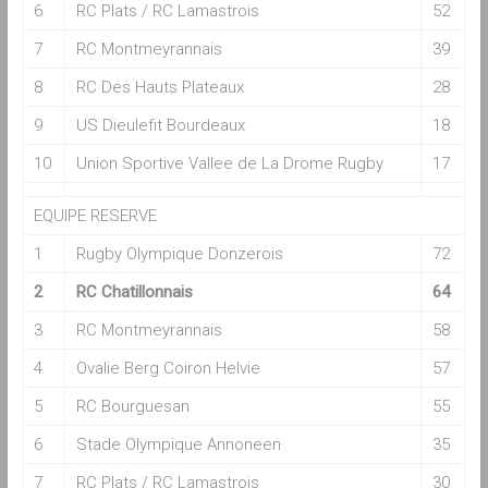
6
RC Plats / RC Lamastrois
52
7
RC Montmeyrannais
39
8
RC Des Hauts Plateaux
28
9
US Dieulefit Bourdeaux
18
10
Union Sportive Vallee de La Drome Rugby
17
EQUIPE RESERVE
1
Rugby Olympique Donzerois
72
2
RC Chatillonnais
64
3
RC Montmeyrannais
58
4
Ovalie Berg Coiron Helvie
57
5
RC Bourguesan
55
6
Stade Olympique Annoneen
35
7
RC Plats / RC Lamastrois
30