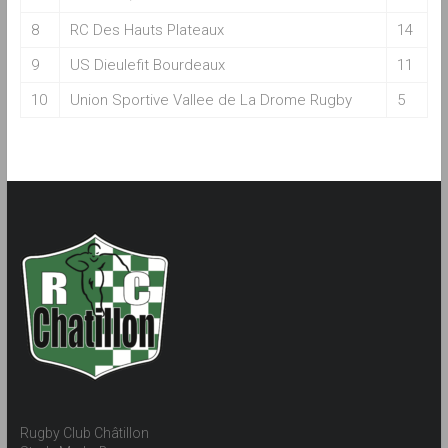
8
RC Des Hauts Plateaux
14
9
US Dieulefit Bourdeaux
11
10
Union Sportive Vallee de La Drome Rugby
5
Rugby Club Châtillon