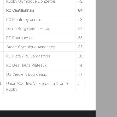
Rugby Olympique Donzerois
72
RC Chatillonnais
64
RC Montmeyrannais
58
Ovalie Berg Coiron Helvie
57
RC Bourguesan
55
Stade Olympique Annoneen
35
RC Plats / RC Lamastrois
30
RC Des Hauts Plateaux
14
US Dieulefit Bourdeaux
11
0
Union Sportive Vallee de La Drome
5
Rugby