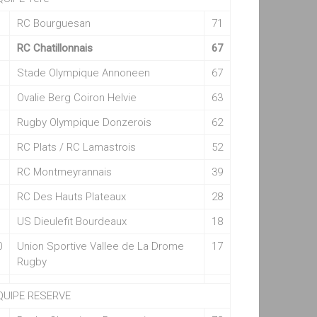
RC Bourguesan
71
RC Chatillonnais
67
Stade Olympique Annoneen
67
Ovalie Berg Coiron Helvie
63
Rugby Olympique Donzerois
62
RC Plats / RC Lamastrois
52
RC Montmeyrannais
39
RC Des Hauts Plateaux
28
US Dieulefit Bourdeaux
18
0
Union Sportive Vallee de La Drome
17
Rugby
QUIPE RESERVE