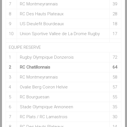
7
RC Montmeyrannais
39
8
RC Des Hauts Plateaux
28
9
US Dieulefit Bourdeaux
18
10
Union Sportive Vallee de La Drome Rugby
17
EQUIPE RESERVE
1
Rugby Olympique Donzerois
72
2
RC Chatillonnais
64
3
RC Montmeyrannais
58
4
Ovalie Berg Coiron Helvie
57
5
RC Bourguesan
55
6
Stade Olympique Annoneen
35
7
RC Plats / RC Lamastrois
30
8
RC Des Hauts Plateaux
14