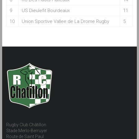
9
US Dieulefit Bourdeaux
11
10
Union Sportive Vallee de La Drome Rugby
5
Rugby Club Châtillon
Stade Merlo-Berruyer
Route de Saint Paul