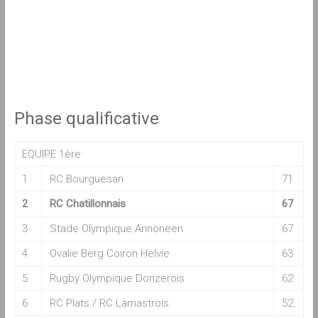
Phase qualificative
EQUIPE 1ère
1
RC Bourguesan
71
2
RC Chatillonnais
67
3
Stade Olympique Annoneen
67
4
Ovalie Berg Coiron Helvie
63
5
Rugby Olympique Donzerois
62
6
RC Plats / RC Lamastrois
52