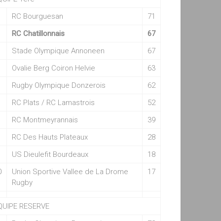
RC Bourguesan
71
RC Chatillonnais
67
Stade Olympique Annoneen
67
Ovalie Berg Coiron Helvie
63
Rugby Olympique Donzerois
62
RC Plats / RC Lamastrois
52
RC Montmeyrannais
39
RC Des Hauts Plateaux
28
US Dieulefit Bourdeaux
18
0
Union Sportive Vallee de La Drome
17
Rugby
QUIPE RESERVE