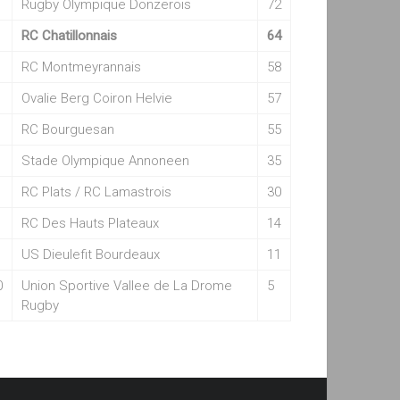
Rugby Olympique Donzerois
72
RC Chatillonnais
64
RC Montmeyrannais
58
Ovalie Berg Coiron Helvie
57
RC Bourguesan
55
Stade Olympique Annoneen
35
RC Plats / RC Lamastrois
30
RC Des Hauts Plateaux
14
US Dieulefit Bourdeaux
11
0
Union Sportive Vallee de La Drome
5
Rugby