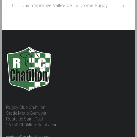
10
Union Sportive Vallee de La Drome Rugby
5
Rugby Club Châtillon
Stade Merlo-Berruyer
Route de Saint Paul
26750 Châtillon-Saint-Jean
contact@rc-chatillon.com