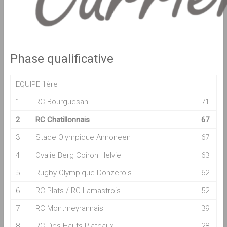
Phase qualificative
EQUIPE 1ère
1
RC Bourguesan
71
2
RC Chatillonnais
67
3
Stade Olympique Annoneen
67
4
Ovalie Berg Coiron Helvie
63
5
Rugby Olympique Donzerois
62
6
RC Plats / RC Lamastrois
52
7
RC Montmeyrannais
39
8
RC Des Hauts Plateaux
28