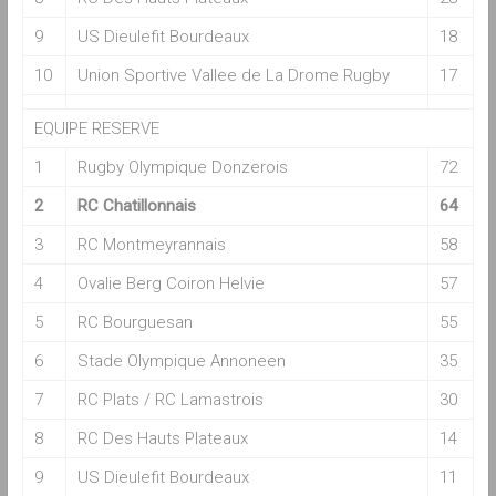
9
US Dieulefit Bourdeaux
18
10
Union Sportive Vallee de La Drome Rugby
17
EQUIPE RESERVE
1
Rugby Olympique Donzerois
72
2
RC Chatillonnais
64
3
RC Montmeyrannais
58
4
Ovalie Berg Coiron Helvie
57
5
RC Bourguesan
55
6
Stade Olympique Annoneen
35
7
RC Plats / RC Lamastrois
30
8
RC Des Hauts Plateaux
14
9
US Dieulefit Bourdeaux
11